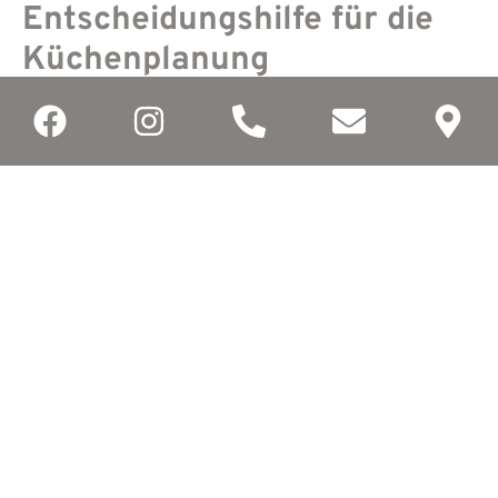
Entscheidungshilfe für die
Küchenplanung
Bei der Wahl zwischen Hochglanz- und matten
Küchenfronten kommt es auf Raumgröße,
Lichtverhältnisse und Stilpräferenzen an. Hochglanz
reflektiert Licht und wirkt dadurch besonders in kleinen
oder dunklen Räumen großzügig und offen. Matte
Fronten hingegen nehmen Licht eher auf und verleihen
der Küche eine ruhigere, zurückhaltende Ausstrahlung –
ideal für große, offene Wohnküchen mit natürlicher
Belichtung. In puncto Pflege sind beide Varianten
alltagstauglich: Hochglanzfronten zeigen
Fingerabdrücke stärker, lassen sich aber leichter
abwischen, während matte Oberflächen unempfindlicher
wirken, dafür aber empfindlicher gegenüber
mechanischen Belastungen sein können. Optisch
passen Hochglanzfronten hervorragend zu modernen,