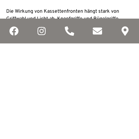
Die Wirkung von Kassettenfronten hängt stark von
Griffwahl und Licht ab. Knopfgriffe und Bügelgriffe
betonen den klassischen Charakter, während schmale,
geradlinige Griffe den Look moderner erscheinen
lassen. In grifflosen Konzepten sind Kassettenfronten
seltener, da Rahmenprofile und Griffmulden optisch
konkurrieren können. Beleuchtung unterstützt die
Tiefenwirkung: Unterbauleuchten und gleichmäßige
Grundbeleuchtung reduzieren harte Schatten, während
Akzentlicht in Vitrinen oder Nischen den wohnlichen
Charakter verstärkt. Bei Hochschrankzeilen wirkt ein
ruhiges Fugenbild besonders hochwertig; symmetrische
Rasterungen und wiederkehrende Frontbreiten
unterstützen diese Wirkung. Arbeitsplatten in Stein-,
Keramik- oder Quarzoptik ergänzen den Rahmenlook,
ohne die Frontstruktur zu überladen.